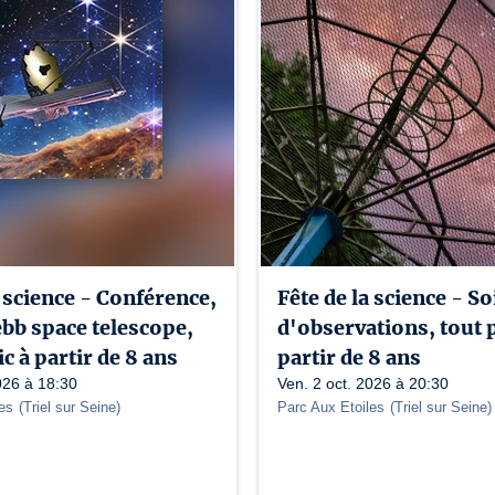
a science - Conférence,
Fête de la science - So
bb space telescope,
d'observations, tout p
c à partir de 8 ans
partir de 8 ans
026 à 18:30
Ven. 2 oct. 2026 à 20:30
es
(
Triel sur Seine
)
Parc Aux Etoiles
(
Triel sur Seine
)