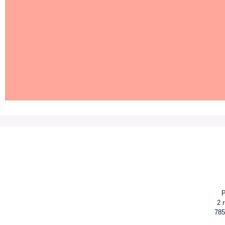
P
2 
785